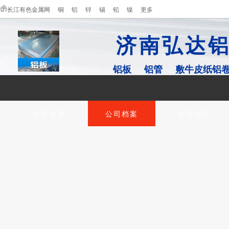
长江有色金属网
铜
铝
锌
锡
铅
镍
更多
济南弘达
铝板
铝管
敷牛皮纸铝
公司相册
公司档案
公司动态